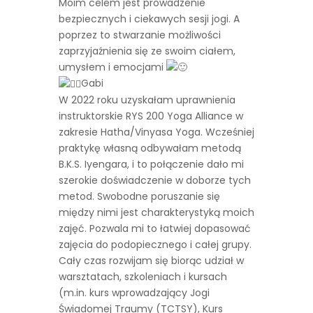
Moim celem jest prowadzenie
bezpiecznych i ciekawych sesji jogi. A
poprzez to stwarzanie możliwości
zaprzyjaźnienia się ze swoim ciałem,
umysłem i emocjami
Gabi
W 2022 roku uzyskałam uprawnienia
instruktorskie RYS 200 Yoga Alliance w
zakresie Hatha/Vinyasa Yoga. Wcześniej
praktykę własną odbywałam metodą
B.K.S. Iyengara, i to połączenie dało mi
szerokie doświadczenie w doborze tych
metod. Swobodne poruszanie się
między nimi jest charakterystyką moich
zajęć. Pozwala mi to łatwiej dopasować
zajęcia do podopiecznego i całej grupy.
Cały czas rozwijam się biorąc udział w
warsztatach, szkoleniach i kursach
(m.in. kurs wprowadzający Jogi
Świadomej Traumy (TCTSY), Kurs