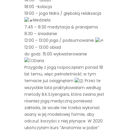
14:00 – obiad
18:00 -kolacja
19:00 – joga Nidra / głęboką relaksacja
Niedziela
7:45 – 8:30 medytacja & pranajama
8:30 – śniadanie
12:00 – 13:00 joga / podsumowanie
12:00 – 13:00 obiad
do godz. 15:00 wykwaterowanie
Daria
Przygodę z jogą rozpoczęłam ponad 18
lat temu, więc pełnoletniość w tym
temacie już osiągnęłam
Przez te
wszystkie lata praktykowałam według
metody B.K.S.Iyengara, która zwana jest
również jogą medyczną ponieważ
zakłada, że wcale nie trzeba wykonać
asany w jej modelowej formie, aby
odczuć korzyści z niej płynące. W 2020
ukończyłam kurs “Anatomia w jodze”