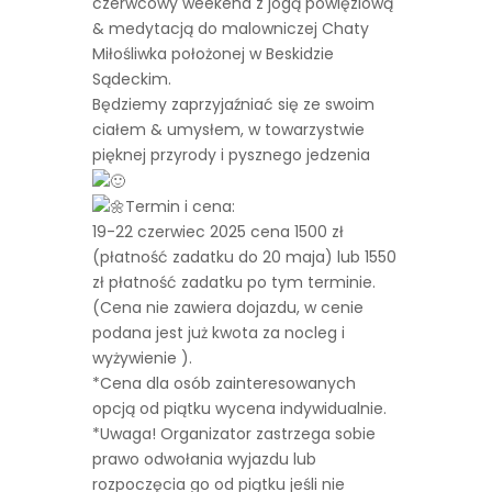
czerwcowy weekend z jogą powięziową
& medytacją do malowniczej Chaty
Miłośliwka położonej w Beskidzie
Sądeckim.
Będziemy zaprzyjaźniać się ze swoim
ciałem & umysłem, w towarzystwie
pięknej przyrody i pysznego jedzenia
Termin i cena:
19-22 czerwiec 2025 cena 1500 zł
(płatność zadatku do 20 maja) lub 1550
zł płatność zadatku po tym terminie.
(Cena nie zawiera dojazdu, w cenie
podana jest już kwota za nocleg i
wyżywienie ).
*Cena dla osób zainteresowanych
opcją od piątku wycena indywidualnie.
*Uwaga! Organizator zastrzega sobie
prawo odwołania wyjazdu lub
rozpoczęcia go od piątku jeśli nie