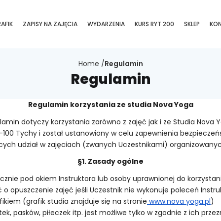
AFIK
ZAPISY NA ZAJĘCIA
WYDARZENIA
KURS RYT 200
SKLEP
KO
Home
/
Regulamin
Regulamin
Regulamin korzystania ze studia Nova Yoga
amin dotyczy korzystania zarówno z zajęć jak i ze Studia Nova 
43-100 Tychy i został ustanowiony w celu zapewnienia bezpiecze
cych udział w zajęciach (zwanych Uczestnikami) organizowanyc
§1. Zasady ogólne
cznie pod okiem Instruktora lub osoby uprawnionej do korzystan
 o opuszczenie zajęć jeśli Uczestnik nie wykonuje poleceń Instru
kiem (grafik studia znajduje się na stronie
www.nova yoga.pl
)
tek, pasków, piłeczek itp. jest możliwe tylko w zgodnie z ich p