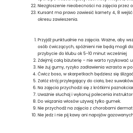
Niezgłoszenie nieobecności na zajęcia przez o
Kursant ma prawo zawiesić karnety 4, 8 wejść 
okresu zawieszenia.
Przyjdź punktualnie na zajęcia. Ważne, aby ws
osób ćwiczących, spóźnieni nie będą mogli doł
przybycie do klubu ok 5-10 minut wcześniej
Zdejmij całą biżuterię – nie warto ryzykować
Nie żuj gumy, ryzyko zadławienia wzrasta w 
Ćwicz boso, w skarpetkach będziesz się ślizga
Załóż strój przylegający do ciała, bez suwaków
Na zajęcia przychodzi się z krótkimi paznokci
Uważnie słuchaj i wykonuj polecenia instruktor
Do wiązania włosów używaj tylko gumek.
Nie przychodź na zajęcia z chorobami dermato
Nie jedz i nie pij kawy ani napojów gazowanyc