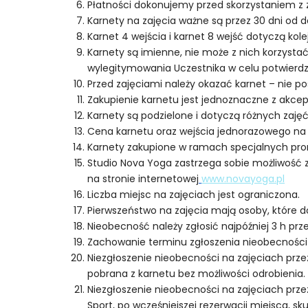
Płatności dokonujemy przed skorzystaniem z 
Karnety na zajęcia ważne są przez 30 dni od 
Karnet 4 wejścia i karnet 8 wejść dotyczą kolej
Karnety są imienne, nie może z nich korzyst
wylegitymowania Uczestnika w celu potwierd
Przed zajęciami należy okazać karnet – nie p
Zakupienie karnetu jest jednoznaczne z akce
Karnety są podzielone i dotyczą różnych zajęć
Cena karnetu oraz wejścia jednorazowego na 
Karnety zakupione w ramach specjalnych pro
Studio Nova Yoga zastrzega sobie możliwość z
na stronie internetowej
www.novayoga.pl
Liczba miejsc na zajęciach jest ograniczona.
Pierwszeństwo na zajęcia mają osoby, które d
Nieobecność należy zgłosić najpóźniej 3 h prz
Zachowanie terminu zgłoszenia nieobecności
Niezgłoszenie nieobecności na zajęciach prze
pobrana z karnetu bez możliwości odrobienia.
Niezgłoszenie nieobecności na zajęciach przez 
Sport, po wcześniejszej rezerwacji miejsca, sk