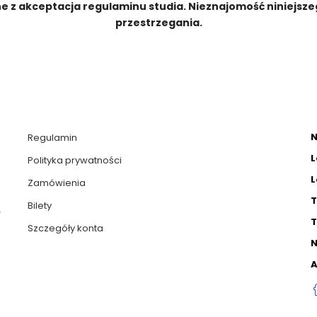
ne z akceptacja regulaminu studia. Nieznajomość niniejsz
przestrzegania.
N
Regulamin
L
Polityka prywatności
L
Zamówienia
T
Bilety
T
Szczegóły konta
N
A