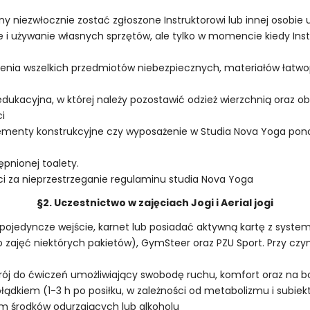
y niezwłocznie zostać zgłoszone Instruktorowi lub innej osobie
 i używanie własnych sprzętów, ale tylko w momencie kiedy Instr
zenia wszelkich przedmiotów niebezpiecznych, materiałów łatw
dukacyjna, w której należy pozostawić odzież wierzchnią oraz o
i
lementy konstrukcyjne czy wyposażenie w Studia Nova Yoga pon
pnionej toalety.
ci za nieprzestrzeganie regulaminu studia Nova Yoga
§2. Uczestnictwo w zajęciach Jogi i Aerial jogi
ojedyncze wejście, karnet lub posiadać aktywną kartę z systemów
 do zajęć niektórych pakietów), GymSteer oraz PZU Sport. Przy c
rój do ćwiczeń umożliwiający swobodę ruchu, komfort oraz na b
łądkiem (1-3 h po posiłku, w zależności od metabolizmu i subiek
em środków odurzających lub alkoholu