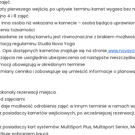
zajęć.
daty pierwszego wejścia, po upływie terminu karnet wygasa bez m
no 4 i 8 zajęć.
ać inna osoba niż wskazana w karnecie – osoba będąca uprawni
zenia tożsamości
osiadanie ze sobą karnetu jest równoznaczne z brakiem możliwoś
ptacją regulaminu Studia Nova Yoga
. Opis dostępnych karnetów znajduje się na stronie
www.novayog
zajęcia nie uwzględnia ubezpieczenia od następstw nieszczęśl
mocji obowiązują w określonym terminie
miany cennika i zobowiązuje się umieścić informacje o planowan
okonały rezerwacji miejsca.
ed zajęciami.
 daje możliwość odrobienia zajęć w innym terminie w ramach w
z posiadaczy karnetów wejściowych, po wcześniejszej rezerwacji 
posiadaczy kart systemów: MultiSport Plus, Multisport Senior, Mu
utkuje pobraniem kaucji.