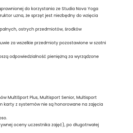
 uprawnionej do korzystania ze Studia Nova Yoga
uktor uzna, że sprzęt jest niezbędny do wzięcia
opalnych, ostrych przedmiotów, środków
buwie za wszelkie przedmioty pozostawione w szatni
oszą odpowiedzialność pieniężną za wyrządzone
 MultiSport Plus, Multisport Senior, Multisport
zym karty z systemów nie są honorowane na zajęcia
oso.
tywnej oceny uczestnika zajęć), po długotrwałej