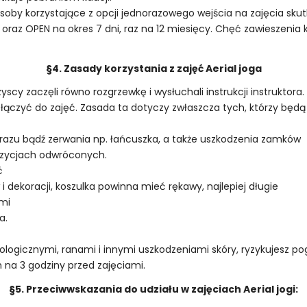
soby korzystające z opcji jednorazowego wejścia na zajęcia skut
oraz OPEN na okres 7 dni, raz na 12 miesięcy. Chęć zawieszenia 
§4. Zasady korzystania z zajęć Aerial joga
zyscy zaczęli równo rozgrzewkę i wysłuchali instrukcji instrukto
ączyć do zajęć. Zasada ta dotyczy zwłaszcza tych, którzy będą 
 urazu bądź zerwania np. łańcuszka, a także uszkodzenia zamków
pozycjach odwróconych.
ć
 i dekoracji, koszulka powinna mieć rękawy, najlepiej długie
ami
a.
logicznymi, ranami i innymi uszkodzeniami skóry, ryzykujesz pog
h na 3 godziny przed zajęciami.
§5. Przeciwwskazania do udziału w zajęciach Aerial jogi: