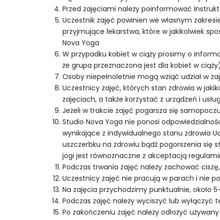
Przed zajęciami należy poinformować Instrukt
Uczestnik zajęć powinien we własnym zakresi
przyjmujące lekarstwa, które w jakikolwiek s
Nova Yoga
W przypadku kobiet w ciąży prosimy o informa
że grupa przeznaczona jest dla kobiet w ciąży
Osoby niepełnoletnie mogą wziąć udział w za
Uczestnicy zajęć, których stan zdrowia w jak
zajęciach, a także korzystać z urządzeń i usł
Jeżeli w trakcie zajęć pogarsza się samopocz
Studio Nova Yoga nie ponosi odpowiedzialnośc
wynikające z indywidualnego stanu zdrowia Uc
uszczerbku na zdrowiu bądź pogorszenia się 
jogi jest równoznaczne z akceptacją regulam
Podczas trwania zajęć należy zachować ciszę
Uczestnicy zajęć nie pracują w parach i nie 
Na zajęcia przychodzimy punktualnie, około 5
Podczas zajęć należy wyciszyć lub wyłączyć 
Po zakończeniu zajęć należy odłożyć używany 