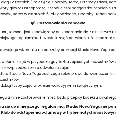
 ciągu ostatnich 3 miesięcy, Choroby serca, Przebyty zawał, Bard
wroty głowy: Osteoporoza, Zespół cieśni nadgarstka Zapalenie za
stawów, Botox w ostatnich 6-ciu godzinach, Choroby układu ne
§6. Postanowienia końcowe
Klubu, Kursant jest zobowiązany do zapoznania się z niniejszym 
ejszego regulaminu. Uczestnik zajęć potwierdza, że zapoznał się
e swojego wizerunku na potrzeby promocji Studia Nova Yoga popr
wołania zajęć w przypadku gdy liczba zapisanych uczestników b
dnim wyprzedzeniem o odwołaniu zajęć.
uktora Studio Nova Yoga zastrzega sobie prawo do wyznaczenia 
czestników.
dukcji liczby zajęć w okresie wakacyjnym i świątecznym.
egulaminie zastosowanie mieć będą przepisy kodeksu cywilnego
 się do niniejszego regulaminu. Studio Nova Yoga nie pon
 Klub do odstąpienia od umowy w trybie natychmiastowym,