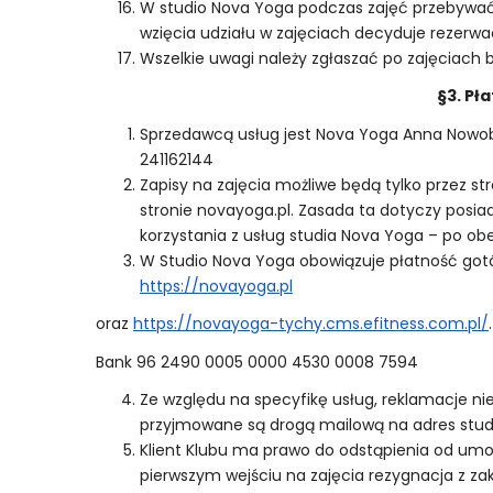
W studio Nova Yoga podczas zajęć przebywać m
wzięcia udziału w zajęciach decyduje rezerwa
Wszelkie uwagi należy zgłaszać po zajęciach 
§3. Pł
Sprzedawcą usług jest Nova Yoga Anna Nowobi
241162144
Zapisy na zajęcia możliwe będą tylko przez s
stronie novayoga.pl. Zasada ta dotyczy posi
korzystania z usług studia Nova Yoga – po obe
W Studio Nova Yoga obowiązuje płatność got
https://novayoga.pl
oraz
https://novayoga-tychy.cms.efitness.com.pl/
Bank 96 2490 0005 0000 4530 0008 7594
Ze względu na specyfikę usług, reklamacje n
przyjmowane są drogą mailową na adres st
Klient Klubu ma prawo do odstąpienia od umow
pierwszym wejściu na zajęcia rezygnacja z za