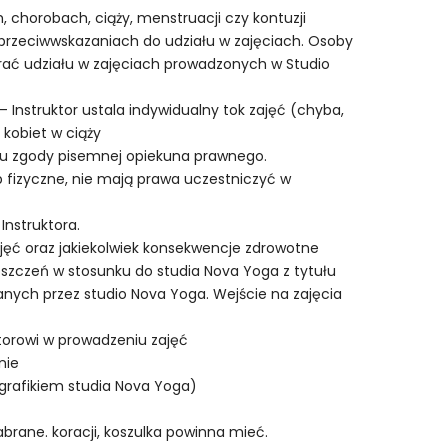
 chorobach, ciąży, menstruacji czy kontuzji
 przeciwwskazaniach do udziału w zajęciach. Osoby
 brać udziału w zajęciach prowadzonych w Studio
Instruktor ustala indywidualny tok zajęć (chyba,
 kobiet w ciąży
niu zgody pisemnej opiekuna prawnego.
b fizyczne, nie mają prawa uczestniczyć w
Instruktora.
ajęć oraz jakiekolwiek konsekwencje zdrowotne
oszczeń w stosunku do studia Nova Yoga z tytułu
nych przez studio Nova Yoga. Wejście na zajęcia
torowi w prowadzeniu zajęć
nie
 grafikiem studia Nova Yoga)
rane. koracji, koszulka powinna mieć.