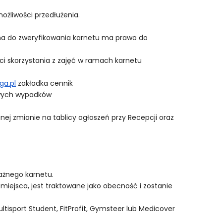
ożliwości przedłużenia.
ona do zweryfikowania karnetu ma prawo do
ci skorzystania z zajęć w ramach karnetu
a.pl
zakładka cennik
iwych wypadków
ej zmianie na tablicy ogłoszeń przy Recepcji oraz
ażnego karnetu.
miejsca, jest traktowane jako obecność i zostanie
ltisport Student, FitProfit, Gymsteer lub Medicover