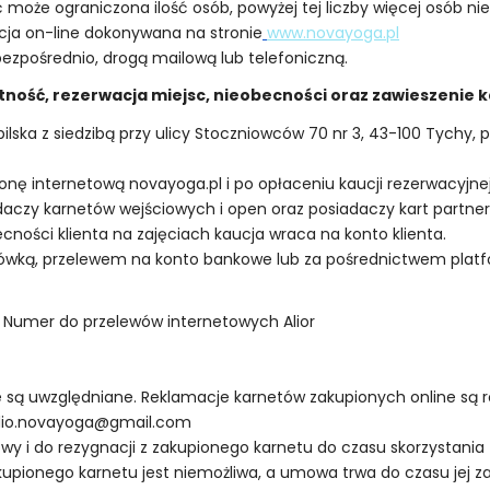
oże ograniczona ilość osób, powyżej tej liczby więcej osób nie
cja on-line dokonywana na stronie
www.novayoga.pl
bezpośrednio, drogą mailową lub telefoniczną.
atność, rezerwacja miejsc, nieobecności oraz zawieszenie 
lska z siedzibą przy ulicy Stoczniowców 70 nr 3, 43-100 Tychy
tronę internetową novayoga.pl i po opłaceniu kaucji rezerwacyjn
adaczy karnetów wejściowych i open oraz posiadaczy kart partn
cności klienta na zajęciach kaucja wraca na konto klienta.
ówką, przelewem na konto bankowe lub za pośrednictwem platfo
. Numer do przelewów internetowych Alior
ie są uwzględniane. Reklamacje karnetów zakupionych online są 
udio.novayoga@gmail.com
y i do rezygnacji z zakupionego karnetu do czasu skorzystania
kupionego karnetu jest niemożliwa, a umowa trwa do czasu jej z