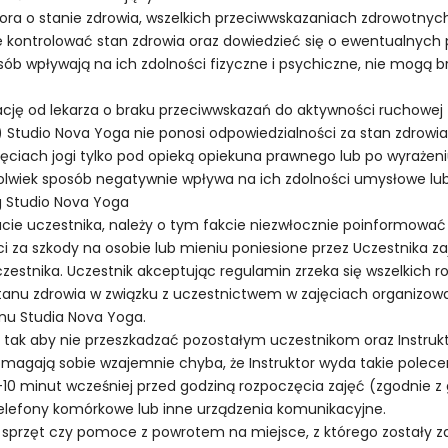
ora o stanie zdrowia, wszelkich przeciwwskazaniach zdrowotnych,
e kontrolować stan zdrowia oraz dowiedzieć się o ewentualnych
posób wpływają na ich zdolności fizyczne i psychiczne, nie mogą
cję od lekarza o braku przeciwwskazań do aktywności ruchowej – 
) Studio Nova Yoga nie ponosi odpowiedzialności za stan zdrowia
jęciach jogi tylko pod opieką opiekuna prawnego lub po wyraże
ikolwiek sposób negatywnie wpływa na ich zdolności umysłowe lu
ug Studio Nova Yoga
ucie uczestnika, należy o tym fakcie niezwłocznie poinformować 
i za szkody na osobie lub mieniu poniesione przez Uczestnika z
zestnika. Uczestnik akceptując regulamin zrzeka się wszelkich r
stanu zdrowia w związku z uczestnictwem w zajęciach organizowa
inu Studia Nova Yoga.
, tak aby nie przeszkadzać pozostałym uczestnikom oraz Instruk
pomagają sobie wzajemnie chyba, że Instruktor wyda takie polece
-10 minut wcześniej przed godziną rozpoczęcia zajęć (zgodnie z
telefony komórkowe lub inne urządzenia komunikacyjne.
sprzęt czy pomoce z powrotem na miejsce, z którego zostały zab