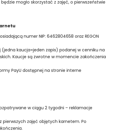
 będzie mogło skorzystać z zajęć, o pierwszeństwie
karnetu
, posiadającą numer NIP: 6462804658 oraz REGON
ej (jedna kaucja=jeden zapis) podanej w cenniku na
erskich. Kaucje są zwrotne w momencie zakończenia
rmy PayU dostępnej na stronie interne
rozpatrywane w ciągu 2 tygodni – reklamacje
 z pierwszych zajęć objętych karnetem. Po
akończenia.