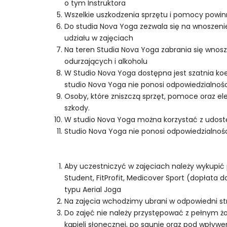
o tym Instruktora
Wszelkie uszkodzenia sprzętu i pomocy powinn
Do studia Nova Yoga zezwala się na wnoszenie
udziału w zajęciach
Na teren Studia Nova Yoga zabrania się wnos
odurzających i alkoholu
W Studio Nova Yoga dostępna jest szatnia koe
studio Nova Yoga nie ponosi odpowiedzialnośc
Osoby, które zniszczą sprzęt, pomoce oraz e
szkody.
W studio Nova Yoga można korzystać z udostę
Studio Nova Yoga nie ponosi odpowiedzialnoś
Aby uczestniczyć w zajęciach należy wykupić p
Student, FitProfit, Medicover Sport (dopłata
typu Aerial Joga
Na zajęcia wchodzimy ubrani w odpowiedni st
Do zajęć nie należy przystępować z pełnym żo
kąpieli słonecznej, po saunie oraz pod wpływ