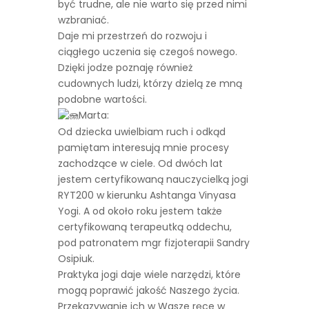
być trudne, ale nie warto się przed nimi
wzbraniać.
Daje mi przestrzeń do rozwoju i
ciągłego uczenia się czegoś nowego.
Dzięki jodze poznaję również
cudownych ludzi, którzy dzielą ze mną
podobne wartości.
Marta:
Od dziecka uwielbiam ruch i odkąd
pamiętam interesują mnie procesy
zachodzące w ciele. Od dwóch lat
jestem certyfikowaną nauczycielką jogi
RYT200 w kierunku Ashtanga Vinyasa
Yogi. A od około roku jestem także
certyfikowaną terapeutką oddechu,
pod patronatem mgr fizjoterapii Sandry
Osipiuk.
Praktyka jogi daje wiele narzędzi, które
mogą poprawić jakość Naszego życia.
Przekazywanie ich w Wasze ręce w