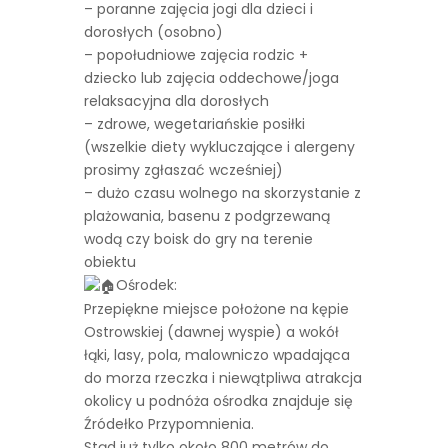
– poranne zajęcia jogi dla dzieci i
dorosłych (osobno)
– popołudniowe zajęcia rodzic +
dziecko lub zajęcia oddechowe/joga
relaksacyjna dla dorosłych
– zdrowe, wegetariańskie posiłki
(wszelkie diety wykluczające i alergeny
prosimy zgłaszać wcześniej)
– dużo czasu wolnego na skorzystanie z
plażowania, basenu z podgrzewaną
wodą czy boisk do gry na terenie
obiektu
Ośrodek:
Przepiękne miejsce położone na kępie
Ostrowskiej (dawnej wyspie) a wokół
łąki, lasy, pola, malowniczo wpadająca
do morza rzeczka i niewątpliwa atrakcja
okolicy u podnóża ośrodka znajduje się
Źródełko Przypomnienia.
Stąd już tylko około 800 metrów do