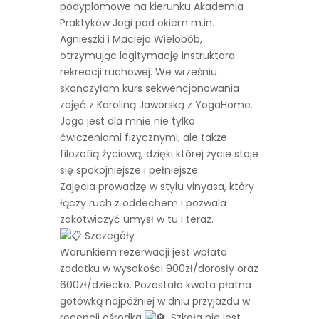
podyplomowe na kierunku Akademia
Praktyków Jogi pod okiem m.in.
Agnieszki i Macieja Wielobób,
otrzymując legitymację instruktora
rekreacji ruchowej. We wrześniu
skończyłam kurs sekwencjonowania
zajęć z Karoliną Jaworską z YogaHome.
Joga jest dla mnie nie tylko
ćwiczeniami fizycznymi, ale także
filozofią życiową, dzięki której życie staje
się spokojniejsze i pełniejsze.
Zajęcia prowadzę w stylu vinyasa, który
łączy ruch z oddechem i pozwala
zakotwiczyć umysł w tu i teraz.
Szczegóły
Warunkiem rezerwacji jest wpłata
zadatku w wysokości 900zł/dorosły oraz
600zł/dziecko. Pozostała kwota płatna
gotówką najpóźniej w dniu przyjazdu w
recepcji ośrodka
. Szkoła nie jest