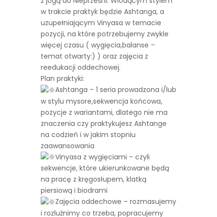
z jogą do Nieprześni. Wiodącym stylem
w trakcie praktyk będzie Ashtanga, a
uzupełniającym Vinyasa w temacie
pozycji, na które potrzebujemy zwykle
więcej czasu ( wygięcia,balanse –
temat otwarty:) ) oraz zajęcia z
reedukacji oddechowej.
Plan praktyki:
Ashtanga – 1 seria prowadzona i/lub
w stylu mysore,sekwencja końcowa,
pozycje z wariantami, dlatego nie ma
znaczenia czy praktykujesz Ashtange
na codzień i w jakim stopniu
zaawansowania
Vinyasa z wygięciami – czyli
sekwencje, które ukierunkowane będą
na pracę z kręgosłupem, klatką
piersiową i biodrami
Zajęcia oddechowe – rozmasujemy
i rozluźnimy co trzeba, popracujemy