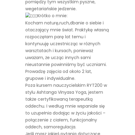
pomiędzy tym wszystkim pyszne,
wegetariańskie jedzenie.
Krótko o mnie:
Kocham naturę,ruch,dbanie o siebie i
otaczający mnie świat. Praktykę własną
rozpoczęłam parę lat temu i
kontynuuję uczestnicząc w różnych
warsztatach i kursach, ponieważ
uważam, że ucząc innych sami
nieustannie powinniśmy być uczniami.
Prowadzę zajęcia od około 2 lat,
grupowe i indywidualne.
Poza kursem nauczycielskim RYT200 w
stylu Ashtanga Vinyasa Yoga, jestem
także certyfikowaną terapeutką
oddechu. I według mnie wspaniale się
to uzupełnia dodając w życiu jakości –
połączenie z ciałem, funkcjonalny
oddech, samoregulacja.
Jeśli masz jakieś pytania dotyczące