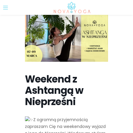
Weekend z
Ashtangą w
Nieprześni
Z ogromną przyjemnością
zapraszam Cię na weekendowy wyjazd