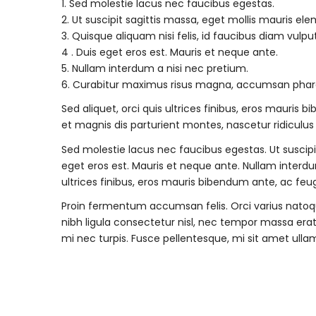
1. Sed molestie lacus nec faucibus egestas.
2. Ut suscipit sagittis massa, eget mollis mauris el
3. Quisque aliquam nisi felis, id faucibus diam vulpu
4 . Duis eget eros est. Mauris et neque ante.
5. Nullam interdum a nisi nec pretium.
6. Curabitur maximus risus magna, accumsan pharet
Sed aliquet, orci quis ultrices finibus, eros mauri
et magnis dis parturient montes, nascetur ridiculus
Sed molestie lacus nec faucibus egestas. Ut suscipi
eget eros est. Mauris et neque ante. Nullam interd
ultrices finibus, eros mauris bibendum ante, ac feug
Proin fermentum accumsan felis. Orci varius natoq
nibh ligula consectetur nisl, nec tempor massa era
mi nec turpis. Fusce pellentesque, mi sit amet ullamc