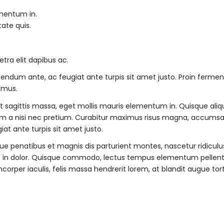
ementum in.
tate quis.
ra elit dapibus ac.
s bibendum ante, ac feugiat ante turpis sit amet justo. Proin fer
 mus.
t sagittis massa, eget mollis mauris elementum in. Quisque aliqua
um a nisi nec pretium. Curabitur maximus risus magna, accumsan p
iat ante turpis sit amet justo.
ue penatibus et magnis dis parturient montes, nascetur ridicul
t in dolor. Quisque commodo, lectus tempus elementum pellentesq
orper iaculis, felis massa hendrerit lorem, at blandit augue tort