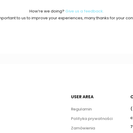
How‘re we doing?
Give us a feedback.
 important to us to improve your experiences, many thanks for your cont
USER AREA
(
Regulamin
c
Polityka prywatności
7
Zamówienia