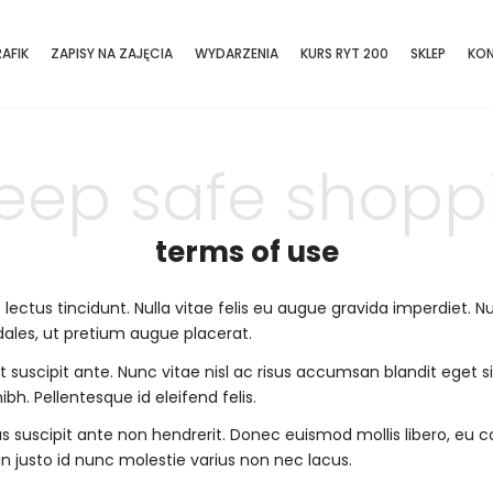
AFIK
ZAPISY NA ZAJĘCIA
WYDARZENIA
KURS RYT 200
SKLEP
KO
eep safe shopp
terms of use
lectus tincidunt. Nulla vitae felis eu augue gravida imperdiet. 
dales, ut pretium augue placerat.
it suscipit ante. Nunc vitae nisl ac risus accumsan blandit eget 
ibh. Pellentesque id eleifend felis.
tus suscipit ante non hendrerit. Donec euismod mollis libero, e
in justo id nunc molestie varius non nec lacus.