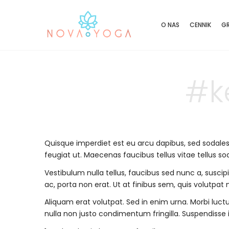
O NAS
CENNIK
GR
#k
Quisque imperdiet est eu arcu dapibus, sed sodales 
feugiat ut. Maecenas faucibus tellus vitae tellus so
Vestibulum nulla tellus, faucibus sed nunc a, suscip
ac, porta non erat. Ut at finibus sem, quis volutpat n
Aliquam erat volutpat. Sed in enim urna. Morbi luc
nulla non justo condimentum fringilla. Suspendisse 