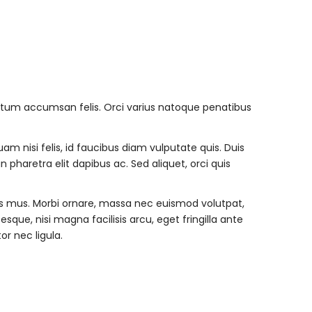
mentum accumsan felis. Orci varius natoque penatibus
m nisi felis, id faucibus diam vulputate quis. Duis
haretra elit dapibus ac. Sed aliquet, orci quis
us mus. Morbi ornare, massa nec euismod volutpat,
ue, nisi magna facilisis arcu, eget fringilla ante
or nec ligula.